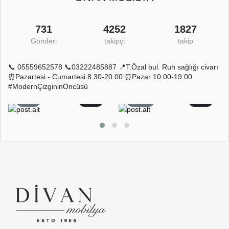
731
4252
1827
Gönderi
takipçi
takip
📞 05559652578 📞03222485887 📍T.Özal bul. Ruh sağlığı civarı
⏰Pazartesi - Cumartesi 8.30-20.00 ⏰Pazar 10.00-19.00
#ModernÇizgininÖncüsü
5
0
11
0