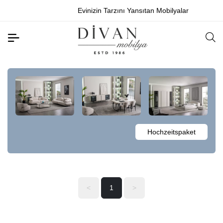
Evinizin Tarzını Yansıtan Mobilyalar
Hochzeitspaket
<
1
>