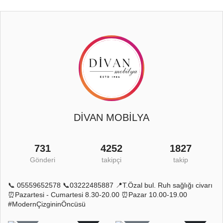
DİVAN MOBİLYA
731
4252
1827
Gönderi
takipçi
takip
📞 05559652578 📞03222485887 📍T.Özal bul. Ruh sağlığı civarı
⏰Pazartesi - Cumartesi 8.30-20.00 ⏰Pazar 10.00-19.00
#ModernÇizgininÖncüsü
5
0
11
0